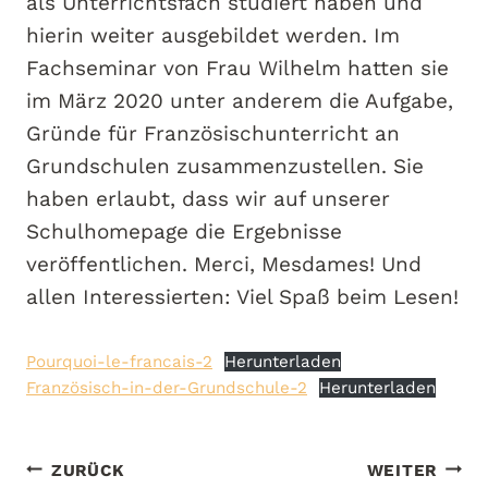
als Unterrichtsfach studiert haben und
hierin weiter ausgebildet werden. Im
Fachseminar von Frau Wilhelm hatten sie
im März 2020 unter anderem die Aufgabe,
Gründe für Französischunterricht an
Grundschulen zusammenzustellen. Sie
haben erlaubt, dass wir auf unserer
Schulhomepage die Ergebnisse
veröffentlichen. Merci, Mesdames! Und
allen Interessierten: Viel Spaß beim Lesen!
Pourquoi-le-francais-2
Herunterladen
Französisch-in-der-Grundschule-2
Herunterladen
Beitragsnavigation
ZURÜCK
WEITER