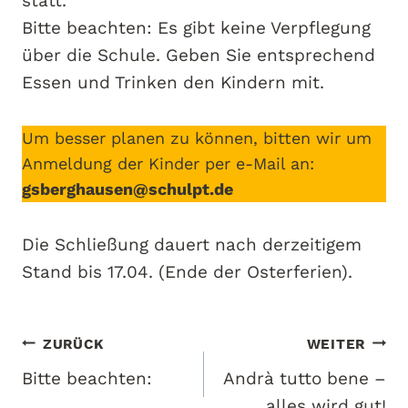
statt.
Bitte beachten: Es gibt keine Verpflegung
über die Schule. Geben Sie entsprechend
Essen und Trinken den Kindern mit.
Um besser planen zu können, bitten wir um
Anmeldung der Kinder per e-Mail an:
gsberghausen@schulpt.de
Die Schließung dauert nach derzeitigem
Stand bis 17.04. (Ende der Osterferien).
Beitragsnavigation
ZURÜCK
WEITER
Bitte beachten:
Andrà tutto bene –
alles wird gut!